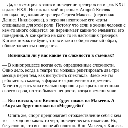
—Да, я отсмотрел в записи поведение тренеров на играх КХЛ
и даже НХЛ. Но так как мой персонаж Андрей Кисляк
попадал под влияние тренера Сергея Макеева (персонаж
Дениса Никифорова), я перенял некоторые его черты
специально для этой роли. Потому что если в жизни человек с
кем-то много общается, он перенимает какие-то элементы его
поведения. А конкретно на кого-то из настоящих тренеров
Кисляк похож не будет, это все-таки собирательный образ,
общие элементы поведения.
— Возникали ли у вас какие-то сложности в съемках?
— В кинопроцессе всегда есть определенные сложности.
Одно дело, когда в театре ты можешь репетировать два-три
месяца перед тем, как выпустить спектакль. Здесь же ты
работаешь, скажем, в формате ограниченного времени.
Хочется делать максимально хорошо и раскрыть потенциал
своего героя, но это бывает непросто, когда времени мало.
— Вы сказали, что Кисляк будет похож на Макеева. А
«Акулы» будут похожи на «Медведей»?
— Опять же, спорт предполагает отождествление себя с кем-
то — сходство каких-то черт, поведенческих нюансов. Но,
безусловно, это все новое абсолютно. Я не Макеев, я Кисляк.