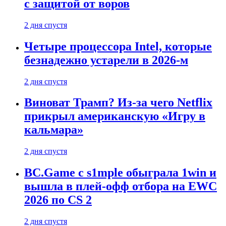
с защитой от воров
2 дня спустя
Четыре процессора Intel, которые
безнадежно устарели в 2026-м
2 дня спустя
Виноват Трамп? Из-за чего Netflix
прикрыл американскую «Игру в
кальмара»
2 дня спустя
BC.Game с s1mple обыграла 1win и
вышла в плей-офф отбора на EWC
2026 по CS 2
2 дня спустя