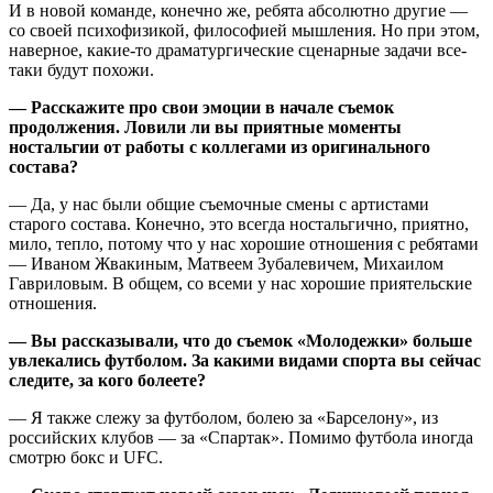
И в новой команде, конечно же, ребята абсолютно другие —
со своей психофизикой, философией мышления. Но при этом,
наверное, какие-то драматургические сценарные задачи все-
таки будут похожи.
— Расскажите про свои эмоции в начале съемок
продолжения. Ловили ли вы приятные моменты
ностальгии от работы с коллегами из оригинального
состава?
— Да, у нас были общие съемочные смены с артистами
старого состава. Конечно, это всегда ностальгично, приятно,
мило, тепло, потому что у нас хорошие отношения с ребятами
— Иваном Жвакиным, Матвеем Зубалевичем, Михаилом
Гавриловым. В общем, со всеми у нас хорошие приятельские
отношения.
— Вы рассказывали, что до съемок «Молодежки» больше
увлекались футболом. За какими видами спорта вы сейчас
следите, за кого болеете?
— Я также слежу за футболом, болею за «Барселону», из
российских клубов — за «Спартак». Помимо футбола иногда
смотрю бокс и UFC.