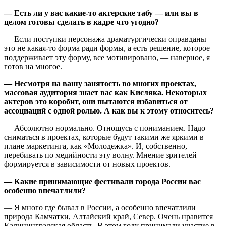
— Есть ли у вас какие-то актерские табу — или вы в
целом готовы сделать в кадре что угодно?
— Если поступки персонажа драматургически оправданы —
это не какая-то форма ради формы, а есть решение, которое
поддерживает эту форму, все мотивировано, — наверное, я
готов на многое.
— Несмотря на вашу занятость во многих проектах,
массовая аудитория знает вас как Кисляка. Некоторых
актеров это коробит, они пытаются избавиться от
ассоциаций с одной ролью. А как вы к этому относитесь?
— Абсолютно нормально. Отношусь с пониманием. Надо
сниматься в проектах, которые будут такими же яркими в
плане маркетинга, как «Молодежка». И, собственно,
перебивать по медийности эту волну. Мнение зрителей
формируется в зависимости от новых проектов.
— Какие принимающие фестивали города России вас
особенно впечатлили?
— Я много где бывал в России, а особенно впечатлили
природа Камчатки, Алтайский край, Север. Очень нравится
Калининградская область. В этом году принимали участие в