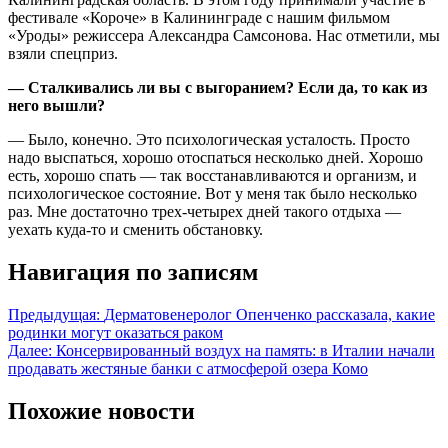
фестивале «Короче» в Калининграде с нашим фильмом
«Уроды» режиссера Александра Самсонова. Нас отметили, мы
взяли спецприз.
— Сталкивались ли вы с выгоранием? Если да, то как из
него вышли?
— Было, конечно. Это психологическая усталость. Просто
надо выспаться, хорошо отоспаться несколько дней. Хорошо
есть, хорошо спать — так восстанавливаются и организм, и
психологическое состояние. Вот у меня так было несколько
раз. Мне достаточно трех-четырех дней такого отдыха —
уехать куда-то и сменить обстановку.
Навигация по записям
Предыдущая:
Дерматовенеролог Опенченко рассказала, какие
родинки могут оказаться раком
Далее:
Консервированный воздух на память: в Италии начали
продавать жестяные банки с атмосферой озера Комо
Похожие новости