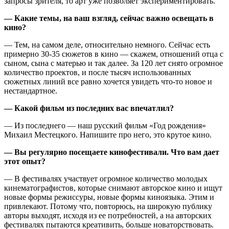
запросы зрителя, то арт уже позволяет экспериментировать.
— Какие темы, на ваш взгляд, сейчас важно освещать в
кино?
— Тем, на самом деле, относительно немного. Сейчас есть
примерно 30-35 сюжетов в кино — скажем, отношений отца с
сыном, сына с матерью и так далее. За 120 лет снято огромное
количество проектов, и после тысяч использованных
сюжетных линий все равно хочется увидеть что-то новое и
нестандартное.
— Какой фильм из последних вас впечатлил?
— Из последнего — наш русский фильм «Год рождения»
Михаил Местецкого. Напишите про него, это крутое кино.
— Вы регулярно посещаете кинофестивали. Что вам дает
этот опыт?
— В фестивалях участвует огромное количество молодых
кинематографистов, которые снимают авторское кино и ищут
новые формы режиссуры, новые формы киноязыка. Этим и
привлекают. Потому что, повторюсь, на широкую публику
авторы выходят, исходя из ее потребностей, а на авторских
фестивалях пытаются креативить, больше новаторствовать.