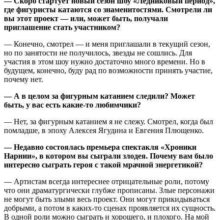
— Скоро стартует новый сезон шоу «Ледниковый период»,
где фигуристы катаются со знаменитостями. Смотрели ли
вы этот проект — или, может быть, получали
приглашение стать участником?
— Конечно, смотрел — и меня приглашали в текущий сезон,
но по занятости не получилось, звезды не сошлись. Для
участия в этом шоу нужно достаточно много времени. Но в
будущем, конечно, буду рад по возможности принять участие,
почему нет.
— А в целом за фигурным катанием следили? Может
быть, у вас есть какие-то любимчики?
— Нет, за фигурным катанием я не слежу. Смотрел, когда был
помладше, в эпоху Алексея Ягудина и Евгения Плющенко.
— Недавно состоялась премьера спектакля «Хроники
Нарнии», в котором вы сыграли злодея. Почему вам было
интересно сыграть героя с такой мрачной энергетикой?
— Артистам всегда интереснее отрицательные роли, потому
что они драматургически глубже прописаны. Злые персонажи
не могут быть злыми весь проект. Они могут прикидываться
добрыми, а потом в каких-то сценах проявляется их сущность.
В одной роли можно сыграть и хорошего, и плохого. На мой