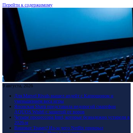
Перейти к содержимому
9 августа, 2026
Для Marvel Rivals вышел апдейт с Капюшоном и
уменьшением веса игры
Японская Sharp представила недорогой смартфон
AQUOS Wish6 с защитой от воров
Четыре процессора Intel, которые безнадежно устарели в
2026-м
Виноват Трамп? Из-за чего Netflix прикрыл