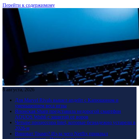
Перейти к содержимому
8 августа, 2026
Для Marvel Rivals вышел апдейт с Капюшоном и
уменьшением веса игры
Японская Sharp представила недорогой смартфон
AQUOS Wish6 с защитой от воров
Четыре процессора Intel, которые безнадежно устарели в
2026-м
Виноват Трамп? Из-за чего Netflix прикрыл