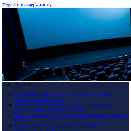
Перейти к содержимому
8 августа, 2026
Для Marvel Rivals вышел апдейт с Капюшоном и
уменьшением веса игры
Японская Sharp представила недорогой смартфон
AQUOS Wish6 с защитой от воров
Четыре процессора Intel, которые безнадежно устарели в
2026-м
Виноват Трамп? Из-за чего Netflix прикрыл