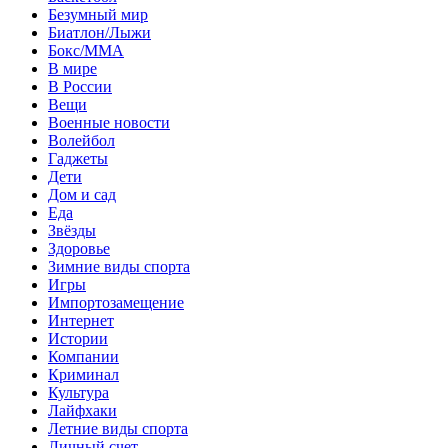
Безумный мир
Биатлон/Лыжи
Бокс/MMA
В мире
В России
Вещи
Военные новости
Волейбол
Гаджеты
Дети
Дом и сад
Еда
Звёзды
Здоровье
Зимние виды спорта
Игры
Импортозамещение
Интернет
Истории
Компании
Криминал
Культура
Лайфхаки
Летние виды спорта
Личный счет