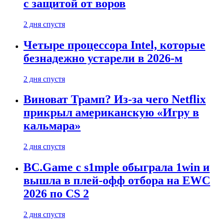
с защитой от воров
2 дня спустя
Четыре процессора Intel, которые
безнадежно устарели в 2026-м
2 дня спустя
Виноват Трамп? Из-за чего Netflix
прикрыл американскую «Игру в
кальмара»
2 дня спустя
BC.Game с s1mple обыграла 1win и
вышла в плей-офф отбора на EWC
2026 по CS 2
2 дня спустя