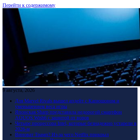
Перейти к содержимому
9 августа, 2026
Для Marvel Rivals вышел апдейт с Капюшоном и
уменьшением веса игры
Японская Sharp представила недорогой смартфон
AQUOS Wish6 с защитой от воров
Четыре процессора Intel, которые безнадежно устарели в
2026-м
Виноват Трамп? Из-за чего Netflix прикрыл