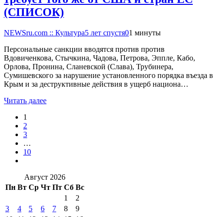
(СПИСОК)
NEWSru.com :: Культура
5 лет спустя
0
1 минуты
Персональные санкции вводятся против против
Вдовиченкова, Стычкина, Чадова, Петрова, Эппле, Кабо,
Орлова, Пронина, Сланевской (Слава), Трубинера,
Сумишевского за нарушение установленного порядка въезда в
Крым и за деструктивные действия в ущерб национа…
Читать далее
1
2
3
…
10
Август 2026
Пн
Вт
Ср
Чт
Пт
Сб
Вс
1
2
3
4
5
6
7
8
9