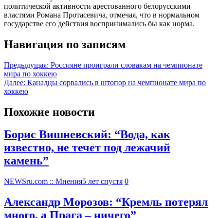
политической активности арестованного белорусскими
властями Романа Протасевича, отмечая, что в нормальном
государстве его действия воспринимались бы как норма.
Навигация по записям
Предыдущая:
Россияне проиграли словакам на чемпионате
мира по хоккею
Далее:
Канадцы сорвались в штопор на чемпионате мира по
хоккею
Похожие новости
Борис Вишневский: “Вода, как
известно, не течет под лежачий
камень”
NEWSru.com :: Мнения
5 лет спустя
0
Александр Морозов: “Кремль потерял
много, а Прага – ничего”