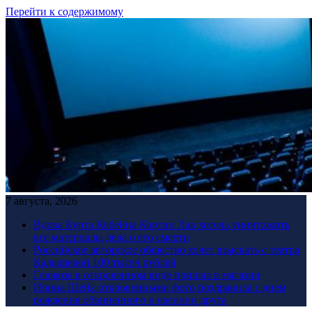
Перейти к содержимому
7 августа, 2026
Вдова Курта Кобейна Кортни Лав хотела уничтожить
все материалы дела о его смерти
Российское авторское общество хочет взыскать с театра
Кадышевой 100 тысяч рублей
Глюкоза в откровенном виде пришла в магазин
Ирина Шейк откровенными фото поздравила с днем
рождения обвиненного в насилии друга