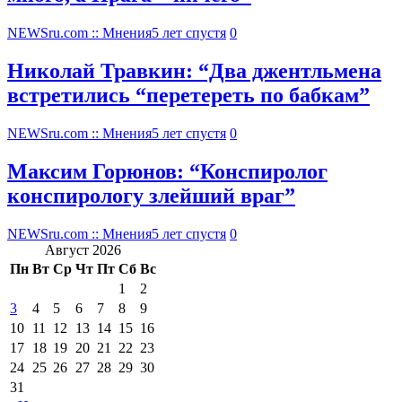
NEWSru.com :: Мнения
5 лет спустя
0
Николай Травкин: “Два джентльмена
встретились “перетереть по бабкам”
NEWSru.com :: Мнения
5 лет спустя
0
Максим Горюнов: “Конспиролог
конспирологу злейший враг”
NEWSru.com :: Мнения
5 лет спустя
0
Август 2026
Пн
Вт
Ср
Чт
Пт
Сб
Вс
1
2
3
4
5
6
7
8
9
10
11
12
13
14
15
16
17
18
19
20
21
22
23
24
25
26
27
28
29
30
31