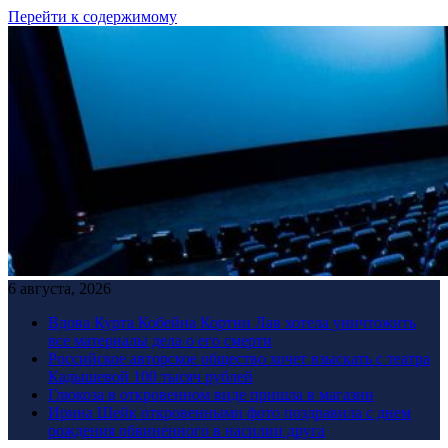
Перейти к содержимому
6 августа, 2026
Вдова Курта Кобейна Кортни Лав хотела уничтожить
все материалы дела о его смерти
Российское авторское общество хочет взыскать с театра
Кадышевой 100 тысяч рублей
Глюкоза в откровенном виде пришла в магазин
Ирина Шейк откровенными фото поздравила с днем
рождения обвиненного в насилии друга