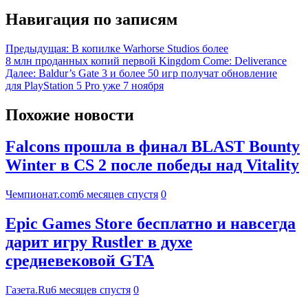
Навигация по записям
Предыдущая:
В копилке Warhorse Studios более
8 млн проданных копий первой Kingdom Come: Deliverance
Далее:
Baldur’s Gate 3 и более 50 игр получат обновление
для PlayStation 5 Pro уже 7 ноября
Похожие новости
Falcons прошла в финал BLAST Bounty
Winter в CS 2 после победы над Vitality
Чемпионат.com
6 месяцев спустя
0
Epic Games Store бесплатно и навсегда
дарит игру Rustler в духе
средневековой GTA
Газета.Ru
6 месяцев спустя
0