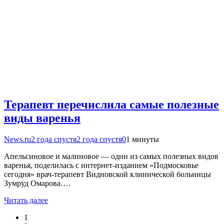
Терапевт перечислила самые полезные
виды варенья
News.ru
2 года спустя
2 года спустя
0
1 минуты
Апельсиновое и малиновое — одни из самых полезных видов
варенья, поделилась с интернет-изданием «Подмосковье
сегодня» врач-терапевт Видновской клинической больницы
Зумруд Омарова….
Читать далее
1