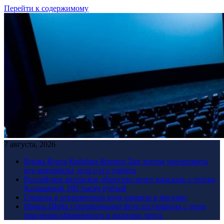
Перейти к содержимому
7 августа, 2026
Вдова Курта Кобейна Кортни Лав хотела уничтожить
все материалы дела о его смерти
Российское авторское общество хочет взыскать с театра
Кадышевой 100 тысяч рублей
Глюкоза в откровенном виде пришла в магазин
Ирина Шейк откровенными фото поздравила с днем
рождения обвиненного в насилии друга