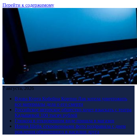
Перейти к содержимому
7 августа, 2026
Вдова Курта Кобейна Кортни Лав хотела уничтожить
все материалы дела о его смерти
Российское авторское общество хочет взыскать с театра
Кадышевой 100 тысяч рублей
Глюкоза в откровенном виде пришла в магазин
Ирина Шейк откровенными фото поздравила с днем
рождения обвиненного в насилии друга