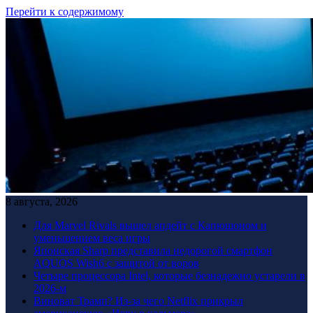
Перейти к содержимому
8 августа, 2026
Для Marvel Rivals вышел апдейт с Капюшоном и
уменьшением веса игры
Японская Sharp представила недорогой смартфон
AQUOS Wish6 с защитой от воров
Четыре процессора Intel, которые безнадежно устарели в
2026-м
Виноват Трамп? Из-за чего Netflix прикрыл