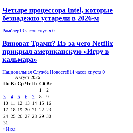
Четыре процессора Intel, которые
безнадежно устарели в 2026-м
Рамблер
13 часов спустя
0
Виноват Трамп? Из-за чего Netflix
прикрыл американскую «Игру в
кальмара»
Национальная Служба Новостей
14 часов спустя
0
Август 2026
Пн
Вт
Ср
Чт
Пт
Сб
Вс
1
2
3
4
5
6
7
8
9
10
11
12
13
14
15
16
17
18
19
20
21
22
23
24
25
26
27
28
29
30
31
« Июл