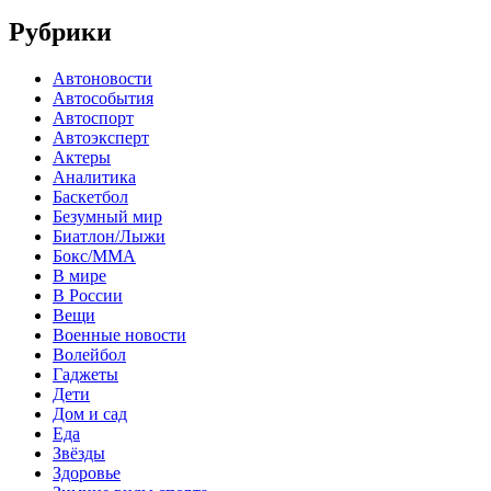
Рубрики
Автоновости
Автособытия
Автоспорт
Автоэксперт
Актеры
Аналитика
Баскетбол
Безумный мир
Биатлон/Лыжи
Бокс/MMA
В мире
В России
Вещи
Военные новости
Волейбол
Гаджеты
Дети
Дом и сад
Еда
Звёзды
Здоровье