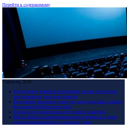
Перейти к содержимому
7 августа, 2026
Вдова Курта Кобейна Кортни Лав хотела уничтожить
все материалы дела о его смерти
Российское авторское общество хочет взыскать с театра
Кадышевой 100 тысяч рублей
Глюкоза в откровенном виде пришла в магазин
Ирина Шейк откровенными фото поздравила с днем
рождения обвиненного в насилии друга