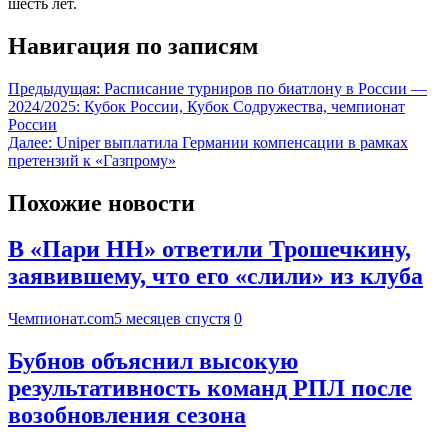
шесть лет.
Навигация по записям
Предыдущая:
Расписание турниров по биатлону в России —
2024/2025: Кубок России, Кубок Содружества, чемпионат
России
Далее:
Uniper выплатила Германии компенсации в рамках
претензий к «Газпрому»
Похожие новости
В «Пари НН» ответили Трошечкину,
заявившему, что его «слили» из клуба
Чемпионат.com
5 месяцев спустя
0
Бубнов объяснил высокую
результативность команд РПЛ после
возобновления сезона