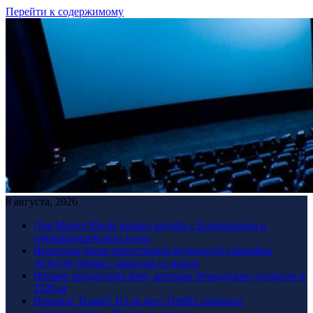
Перейти к содержимому
8 августа, 2026
Для Marvel Rivals вышел апдейт с Капюшоном и
уменьшением веса игры
Японская Sharp представила недорогой смартфон
AQUOS Wish6 с защитой от воров
Четыре процессора Intel, которые безнадежно устарели в
2026-м
Виноват Трамп? Из-за чего Netflix прикрыл