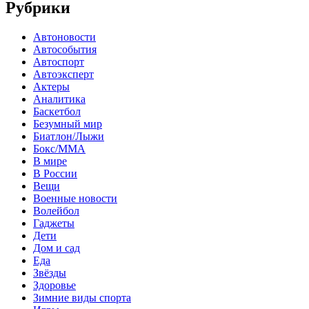
Рубрики
Автоновости
Автособытия
Автоспорт
Автоэксперт
Актеры
Аналитика
Баскетбол
Безумный мир
Биатлон/Лыжи
Бокс/MMA
В мире
В России
Вещи
Военные новости
Волейбол
Гаджеты
Дети
Дом и сад
Еда
Звёзды
Здоровье
Зимние виды спорта