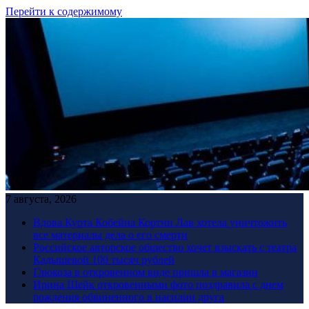
Перейти к содержимому
7 августа, 2026
Вдова Курта Кобейна Кортни Лав хотела уничтожить
все материалы дела о его смерти
Российское авторское общество хочет взыскать с театра
Кадышевой 100 тысяч рублей
Глюкоза в откровенном виде пришла в магазин
Ирина Шейк откровенными фото поздравила с днем
рождения обвиненного в насилии друга