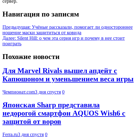
сервер.
Навигация по записям
Предыдущая:
Учёные рассказали, помогает ли одностороннее
ношение маски защититься от ковида
Далее:
Silent Hill: о чем эта серия игр и почему в нее стоит
поиграть
Похожие новости
Для Marvel Rivals вышел апдейт с
Капюшоном и уменьшением веса игры
Чемпионат.com
3 дня спустя
0
Японская Sharp представила
недорогой смартфон AQUOS Wish6 с
защитой от воров
Ferra.ru
3 дня спустя
0