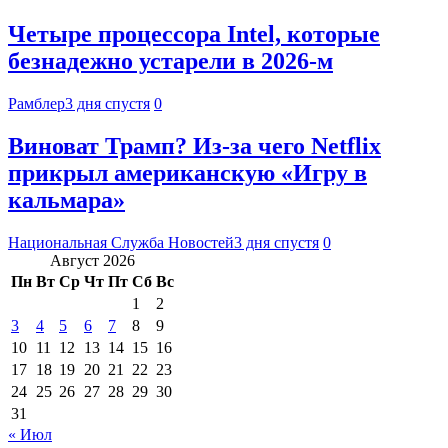
Четыре процессора Intel, которые
безнадежно устарели в 2026-м
Рамблер
3 дня спустя
0
Виноват Трамп? Из-за чего Netflix
прикрыл американскую «Игру в
кальмара»
Национальная Служба Новостей
3 дня спустя
0
Август 2026
Пн
Вт
Ср
Чт
Пт
Сб
Вс
1
2
3
4
5
6
7
8
9
10
11
12
13
14
15
16
17
18
19
20
21
22
23
24
25
26
27
28
29
30
31
« Июл