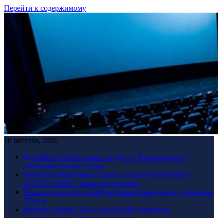
Перейти к содержимому
10 августа, 2026
Для Marvel Rivals вышел апдейт с Капюшоном и
уменьшением веса игры
Японская Sharp представила недорогой смартфон
AQUOS Wish6 с защитой от воров
Четыре процессора Intel, которые безнадежно устарели в
2026-м
Виноват Трамп? Из-за чего Netflix прикрыл