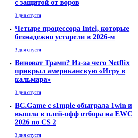
с защитой от воров
3 дня спустя
Четыре процессора Intel, которые
безнадежно устарели в 2026-м
3 дня спустя
Виноват Трамп? Из-за чего Netflix
прикрыл американскую «Игру в
кальмара»
3 дня спустя
BC.Game с s1mple обыграла 1win и
вышла в плей-офф отбора на EWC
2026 по CS 2
3 дня спустя