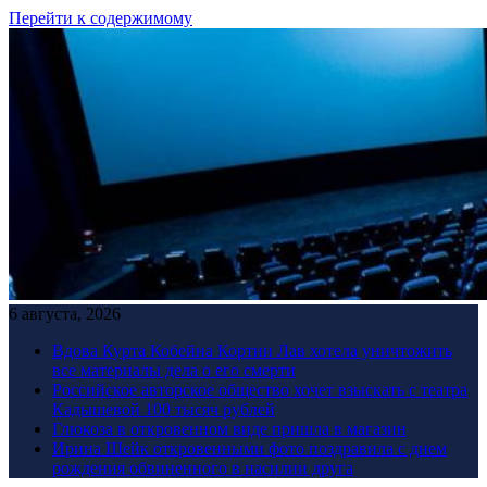
Перейти к содержимому
6 августа, 2026
Вдова Курта Кобейна Кортни Лав хотела уничтожить
все материалы дела о его смерти
Российское авторское общество хочет взыскать с театра
Кадышевой 100 тысяч рублей
Глюкоза в откровенном виде пришла в магазин
Ирина Шейк откровенными фото поздравила с днем
рождения обвиненного в насилии друга