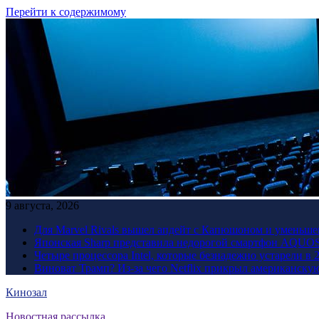
Перейти к содержимому
9 августа, 2026
Для Marvel Rivals вышел апдейт с Капюшоном и уменьше
Японская Sharp представила недорогой смартфон AQUOS 
Четыре процессора Intel, которые безнадежно устарели в 
Виноват Трамп? Из-за чего Netflix прикрыл американску
Кинозал
Новостная рассылка