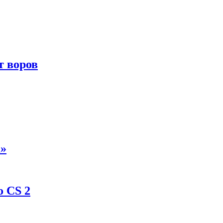
т воров
а»
о CS 2