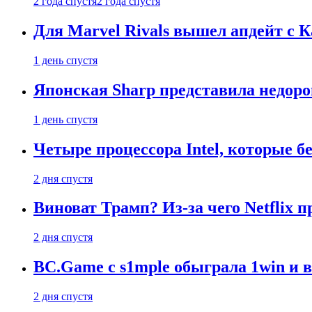
2 года спустя
2 года спустя
Для Marvel Rivals вышел апдейт с
1 день спустя
Японская Sharp представила недор
1 день спустя
Четыре процессора Intel, которые б
2 дня спустя
Виноват Трамп? Из-за чего Netflix
2 дня спустя
BC.Game с s1mple обыграла 1win и 
2 дня спустя