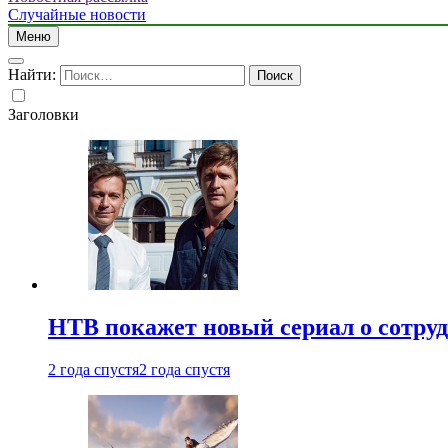
Случайные новости
Меню
Найти:
Заголовки
НТВ покажет новый сериал о сотру
2 года спустя
2 года спустя