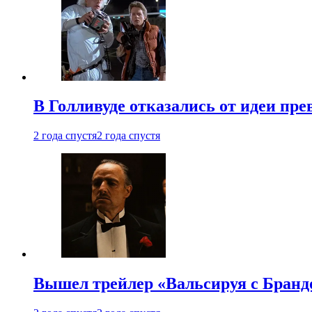
В Голливуде отказались от идеи пр
2 года спустя
2 года спустя
Вышел трейлер «Вальсируя с Бранд