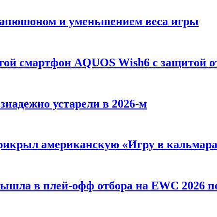
 Капюшоном и уменьшением веса игры
огой смартфон AQUOS Wish6 с защитой о
езнадежно устарели в 2026-м
 прикрыл американскую «Игру в кальмар
вышла в плей-офф отбора на EWC 2026 п