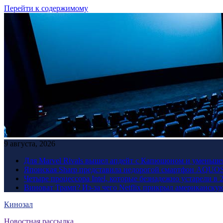
Перейти к содержимому
9 августа, 2026
Для Marvel Rivals вышел апдейт с Капюшоном и уменьше
Японская Sharp представила недорогой смартфон AQUOS 
Четыре процессора Intel, которые безнадежно устарели в 
Виноват Трамп? Из-за чего Netflix прикрыл американску
Кинозал
Новостная рассылка