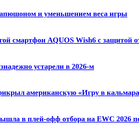
 Капюшоном и уменьшением веса игры
огой смартфон AQUOS Wish6 с защитой о
езнадежно устарели в 2026-м
 прикрыл американскую «Игру в кальмар
вышла в плей-офф отбора на EWC 2026 п