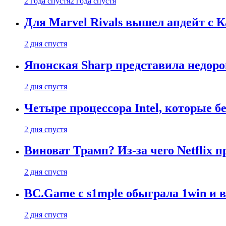
2 года спустя
2 года спустя
Для Marvel Rivals вышел апдейт с
2 дня спустя
Японская Sharp представила недор
2 дня спустя
Четыре процессора Intel, которые б
2 дня спустя
Виноват Трамп? Из-за чего Netflix
2 дня спустя
BC.Game с s1mple обыграла 1win и 
2 дня спустя