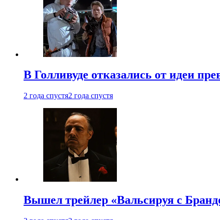
В Голливуде отказались от идеи пр
2 года спустя
2 года спустя
Вышел трейлер «Вальсируя с Бранд