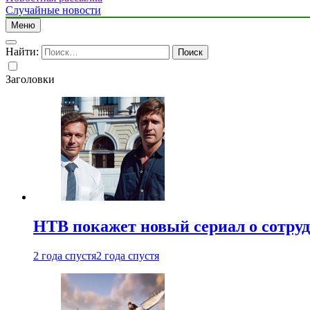
Случайные новости
Меню
Найти:
Заголовки
НТВ покажет новый сериал о сотру
2 года спустя
2 года спустя