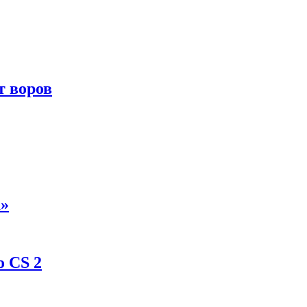
т воров
а»
о CS 2