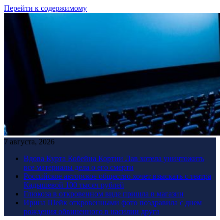
Перейти к содержимому
7 августа, 2026
Вдова Курта Кобейна Кортни Лав хотела уничтожить
все материалы дела о его смерти
Российское авторское общество хочет взыскать с театра
Кадышевой 100 тысяч рублей
Глюкоза в откровенном виде пришла в магазин
Ирина Шейк откровенными фото поздравила с днем
рождения обвиненного в насилии друга