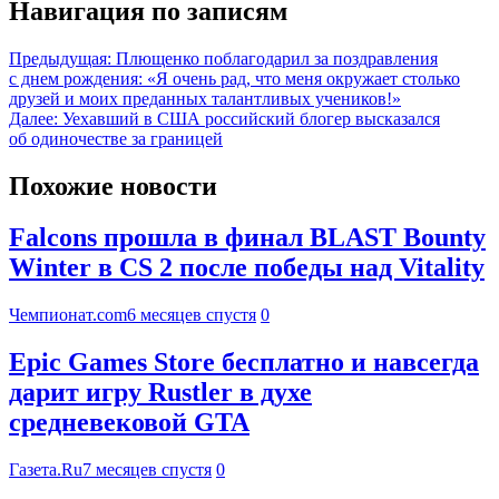
Навигация по записям
Предыдущая:
Плющенко поблагодарил за поздравления
с днем рождения: «Я очень рад, что меня окружает столько
друзей и моих преданных талантливых учеников!»
Далее:
Уехавший в США российский блогер высказался
об одиночестве за границей
Похожие новости
Falcons прошла в финал BLAST Bounty
Winter в CS 2 после победы над Vitality
Чемпионат.com
6 месяцев спустя
0
Epic Games Store бесплатно и навсегда
дарит игру Rustler в духе
средневековой GTA
Газета.Ru
7 месяцев спустя
0