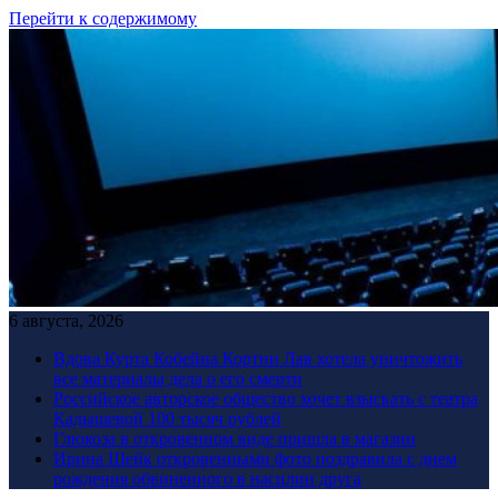
Перейти к содержимому
6 августа, 2026
Вдова Курта Кобейна Кортни Лав хотела уничтожить
все материалы дела о его смерти
Российское авторское общество хочет взыскать с театра
Кадышевой 100 тысяч рублей
Глюкоза в откровенном виде пришла в магазин
Ирина Шейк откровенными фото поздравила с днем
рождения обвиненного в насилии друга