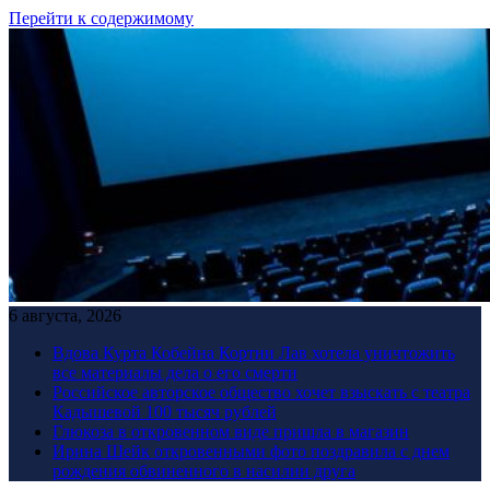
Перейти к содержимому
6 августа, 2026
Вдова Курта Кобейна Кортни Лав хотела уничтожить
все материалы дела о его смерти
Российское авторское общество хочет взыскать с театра
Кадышевой 100 тысяч рублей
Глюкоза в откровенном виде пришла в магазин
Ирина Шейк откровенными фото поздравила с днем
рождения обвиненного в насилии друга