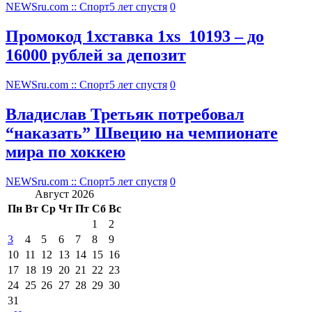
NEWSru.com :: Спорт
5 лет спустя
0
Промокод 1хставка 1xs_10193 – до
16000 рублей за депозит
NEWSru.com :: Спорт
5 лет спустя
0
Владислав Третьяк потребовал
“наказать” Швецию на чемпионате
мира по хоккею
NEWSru.com :: Спорт
5 лет спустя
0
Август 2026
Пн
Вт
Ср
Чт
Пт
Сб
Вс
1
2
3
4
5
6
7
8
9
10
11
12
13
14
15
16
17
18
19
20
21
22
23
24
25
26
27
28
29
30
31