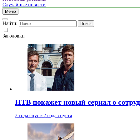
Случайные новости
Меню
Найти:
Заголовки
НТВ покажет новый сериал о сотру
2 года спустя
2 года спустя