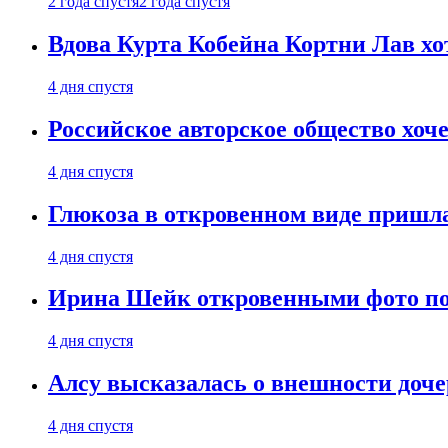
2 года спустя
2 года спустя
Вдова Курта Кобейна Кортни Лав хо
4 дня спустя
Российское авторское общество хоч
4 дня спустя
Глюкоза в откровенном виде пришла
4 дня спустя
Ирина Шейк откровенными фото поз
4 дня спустя
Алсу высказалась о внешности доче
4 дня спустя