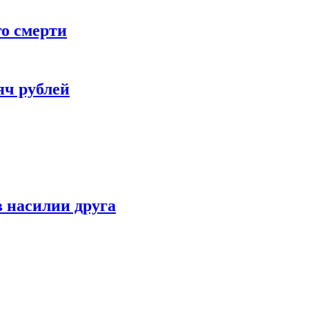
го смерти
яч рублей
 насилии друга