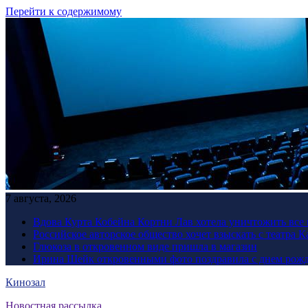
Перейти к содержимому
7 августа, 2026
Вдова Курта Кобейна Кортни Лав хотела уничтожить все 
Российское авторское общество хочет взыскать с театра 
Глюкоза в откровенном виде пришла в магазин
Ирина Шейк откровенными фото поздравила с днем рожд
Кинозал
Новостная рассылка