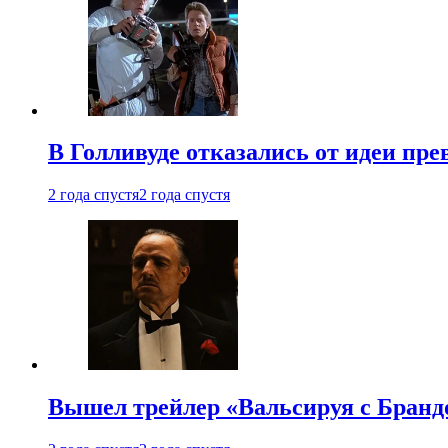
В Голливуде отказались от идеи пр
2 года спустя
2 года спустя
Вышел трейлер «Вальсируя с Бранд