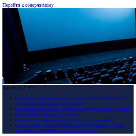
Перейти к содержимому
6 августа, 2026
Вдова Курта Кобейна Кортни Лав хотела уничтожить
все материалы дела о его смерти
Российское авторское общество хочет взыскать с театра
Кадышевой 100 тысяч рублей
Глюкоза в откровенном виде пришла в магазин
Ирина Шейк откровенными фото поздравила с днем
рождения обвиненного в насилии друга