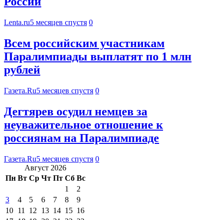
России
Lenta.ru
5 месяцев спустя
0
Всем российским участникам
Паралимпиады выплатят по 1 млн
рублей
Газета.Ru
5 месяцев спустя
0
Дегтярев осудил немцев за
неуважительное отношение к
россиянам на Паралимпиаде
Газета.Ru
5 месяцев спустя
0
Август 2026
Пн
Вт
Ср
Чт
Пт
Сб
Вс
1
2
3
4
5
6
7
8
9
10
11
12
13
14
15
16