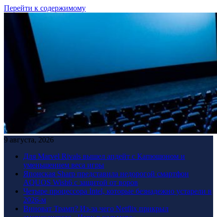
Перейти к содержимому
9 августа, 2026
Для Marvel Rivals вышел апдейт с Капюшоном и
уменьшением веса игры
Японская Sharp представила недорогой смартфон
AQUOS Wish6 с защитой от воров
Четыре процессора Intel, которые безнадежно устарели в
2026-м
Виноват Трамп? Из-за чего Netflix прикрыл