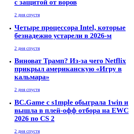
с защитой от воров
2 дня спустя
Четыре процессора Intel, которые
безнадежно устарели в 2026-м
2 дня спустя
Виноват Трамп? Из-за чего Netflix
прикрыл американскую «Игру в
кальмара»
2 дня спустя
BC.Game с s1mple обыграла 1win и
вышла в плей-офф отбора на EWC
2026 по CS 2
2 дня спустя