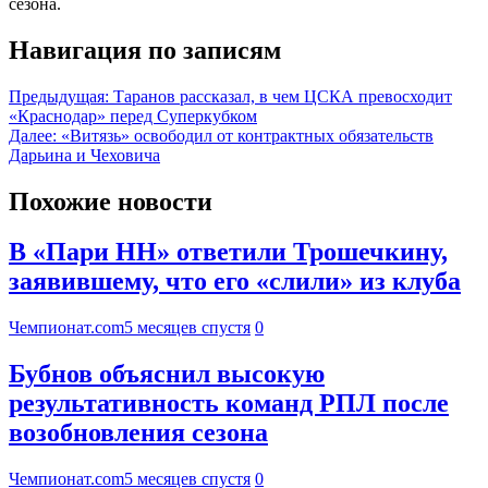
сезона.
Навигация по записям
Предыдущая:
Таранов рассказал, в чем ЦСКА превосходит
«Краснодар» перед Суперкубком
Далее:
«Витязь» освободил от контрактных обязательств
Дарьина и Чеховича
Похожие новости
В «Пари НН» ответили Трошечкину,
заявившему, что его «слили» из клуба
Чемпионат.com
5 месяцев спустя
0
Бубнов объяснил высокую
результативность команд РПЛ после
возобновления сезона
Чемпионат.com
5 месяцев спустя
0