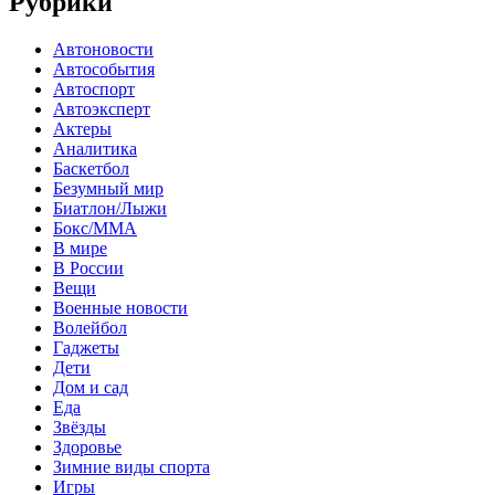
Рубрики
Автоновости
Автособытия
Автоспорт
Автоэксперт
Актеры
Аналитика
Баскетбол
Безумный мир
Биатлон/Лыжи
Бокс/MMA
В мире
В России
Вещи
Военные новости
Волейбол
Гаджеты
Дети
Дом и сад
Еда
Звёзды
Здоровье
Зимние виды спорта
Игры