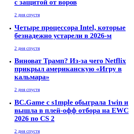
с защитой от воров
2 дня спустя
Четыре процессора Intel, которые
безнадежно устарели в 2026-м
2 дня спустя
Виноват Трамп? Из-за чего Netflix
прикрыл американскую «Игру в
кальмара»
2 дня спустя
BC.Game с s1mple обыграла 1win и
вышла в плей-офф отбора на EWC
2026 по CS 2
2 дня спустя