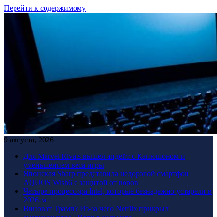
Перейти к содержимому
9 августа, 2026
Для Marvel Rivals вышел апдейт с Капюшоном и
уменьшением веса игры
Японская Sharp представила недорогой смартфон
AQUOS Wish6 с защитой от воров
Четыре процессора Intel, которые безнадежно устарели в
2026-м
Виноват Трамп? Из-за чего Netflix прикрыл