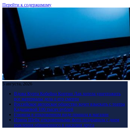
Перейти к содержимому
5 августа, 2026
Вдова Курта Кобейна Кортни Лав хотела уничтожить
все материалы дела о его смерти
Российское авторское общество хочет взыскать с театра
Кадышевой 100 тысяч рублей
Глюкоза в откровенном виде пришла в магазин
Ирина Шейк откровенными фото поздравила с днем
рождения обвиненного в насилии друга