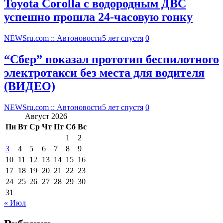
Toyota Corolla с водородным ДВС
успешно прошла 24-часовую гонку
NEWSru.com :: Автоновости
5 лет спустя
0
“Сбер” показал прототип беспилотного
электротакси без места для водителя
(ВИДЕО)
NEWSru.com :: Автоновости
5 лет спустя
0
Август 2026
Пн
Вт
Ср
Чт
Пт
Сб
Вс
1
2
3
4
5
6
7
8
9
10
11
12
13
14
15
16
17
18
19
20
21
22
23
24
25
26
27
28
29
30
31
« Июл