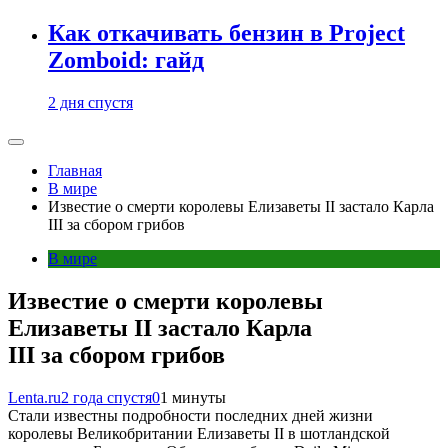
Как откачивать бензин в Project
Zomboid: гайд
2 дня спустя
Главная
В мире
Известие о смерти королевы Елизаветы II застало Карла
III за сбором грибов
В мире
Известие о смерти королевы
Елизаветы II застало Карла
III за сбором грибов
Lenta.ru
2 года спустя
0
1 минуты
Стали известны подробности последних дней жизни
королевы Великобритании Елизаветы II в шотландской