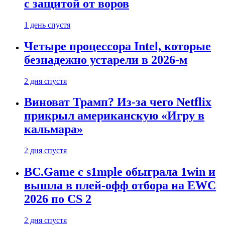
с защитой от воров
1 день спустя
Четыре процессора Intel, которые
безнадежно устарели в 2026-м
2 дня спустя
Виноват Трамп? Из-за чего Netflix
прикрыл американскую «Игру в
кальмара»
2 дня спустя
BC.Game с s1mple обыграла 1win и
вышла в плей-офф отбора на EWC
2026 по CS 2
2 дня спустя