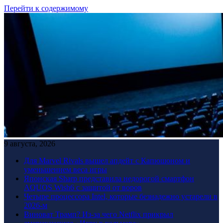
Перейти к содержимому
9 августа, 2026
Для Marvel Rivals вышел апдейт с Капюшоном и
уменьшением веса игры
Японская Sharp представила недорогой смартфон
AQUOS Wish6 с защитой от воров
Четыре процессора Intel, которые безнадежно устарели в
2026-м
Виноват Трамп? Из-за чего Netflix прикрыл