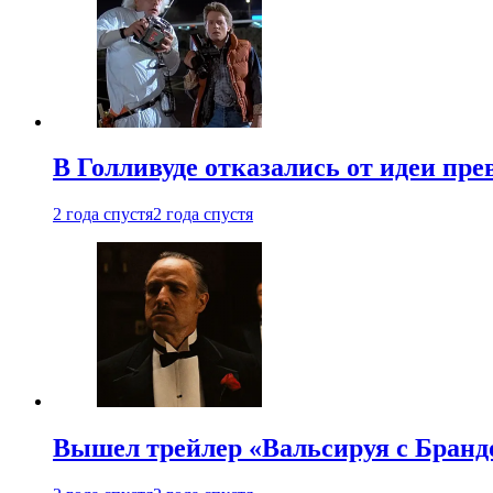
В Голливуде отказались от идеи пр
2 года спустя
2 года спустя
Вышел трейлер «Вальсируя с Бранд