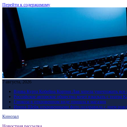
Перейти к содержимому
7 августа, 2026
Вдова Курта Кобейна Кортни Лав хотела уничтожить все 
Российское авторское общество хочет взыскать с театра 
Глюкоза в откровенном виде пришла в магазин
Ирина Шейк откровенными фото поздравила с днем рожд
Кинозал
Новостная рассылка