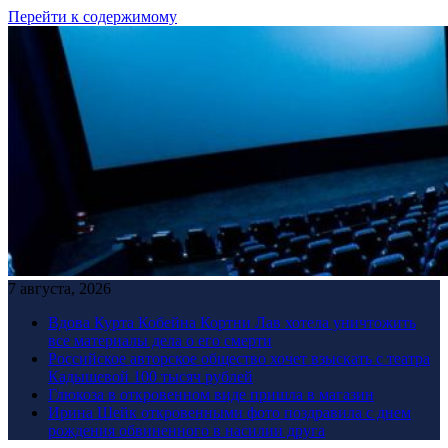
Перейти к содержимому
7 августа, 2026
Вдова Курта Кобейна Кортни Лав хотела уничтожить
все материалы дела о его смерти
Российское авторское общество хочет взыскать с театра
Кадышевой 100 тысяч рублей
Глюкоза в откровенном виде пришла в магазин
Ирина Шейк откровенными фото поздравила с днем
рождения обвиненного в насилии друга