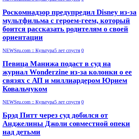
Роскомнадзор предупредил Disney из-за
мультфильма c героем-геем, который
боится рассказать родителям о своей
ориентации
NEWSru.com :: Культура
5 лет спустя
0
Певица Манижа подаст в суд на
журнал Wonderzine из-за колонки о ее
связях с АП и миллиардером Юрием
Ковальчуком
NEWSru.com :: Культура
5 лет спустя
0
Брэд Питт через суд добился от
Анджелины Джоли совместной опеки
над детьми