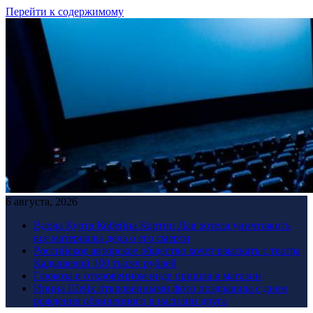
Перейти к содержимому
6 августа, 2026
Вдова Курта Кобейна Кортни Лав хотела уничтожить
все материалы дела о его смерти
Российское авторское общество хочет взыскать с театра
Кадышевой 100 тысяч рублей
Глюкоза в откровенном виде пришла в магазин
Ирина Шейк откровенными фото поздравила с днем
рождения обвиненного в насилии друга