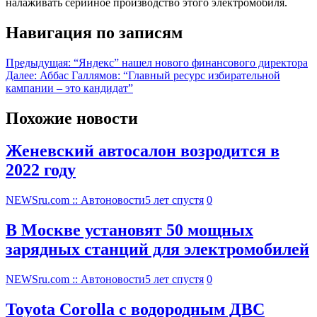
налаживать серийное производство этого электромобиля.
Навигация по записям
Предыдущая:
“Яндекс” нашел нового финансового директора
Далее:
Аббас Галлямов: “Главный ресурс избирательной
кампании – это кандидат”
Похожие новости
Женевский автосалон возродится в
2022 году
NEWSru.com :: Автоновости
5 лет спустя
0
В Москве установят 50 мощных
зарядных станций для электромобилей
NEWSru.com :: Автоновости
5 лет спустя
0
Toyota Corolla с водородным ДВС