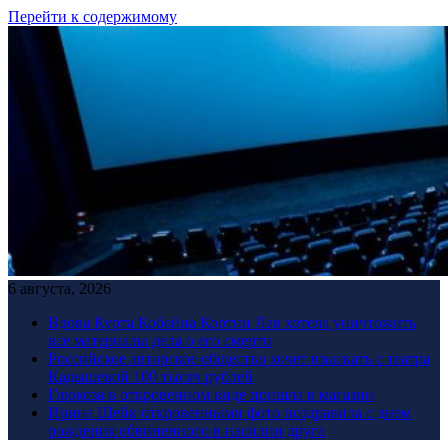
Перейти к содержимому
6 августа, 2026
Вдова Курта Кобейна Кортни Лав хотела уничтожить
все материалы дела о его смерти
Российское авторское общество хочет взыскать с театра
Кадышевой 100 тысяч рублей
Глюкоза в откровенном виде пришла в магазин
Ирина Шейк откровенными фото поздравила с днем
рождения обвиненного в насилии друга