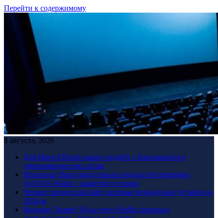
Перейти к содержимому
8 августа, 2026
Для Marvel Rivals вышел апдейт с Капюшоном и
уменьшением веса игры
Японская Sharp представила недорогой смартфон
AQUOS Wish6 с защитой от воров
Четыре процессора Intel, которые безнадежно устарели в
2026-м
Виноват Трамп? Из-за чего Netflix прикрыл