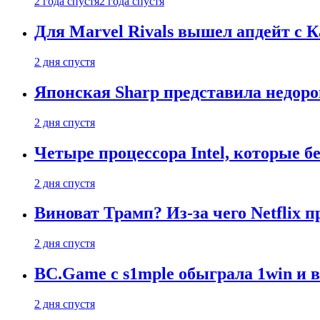
2 года спустя
2 года спустя
Для Marvel Rivals вышел апдейт с
2 дня спустя
Японская Sharp представила недор
2 дня спустя
Четыре процессора Intel, которые б
2 дня спустя
Виноват Трамп? Из-за чего Netflix
2 дня спустя
BC.Game с s1mple обыграла 1win и 
2 дня спустя