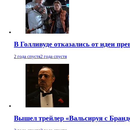
В Голливуде отказались от идеи пр
2 года спустя
2 года спустя
Вышел трейлер «Вальсируя с Бранд