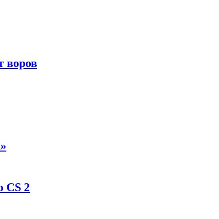
т воров
а»
о CS 2