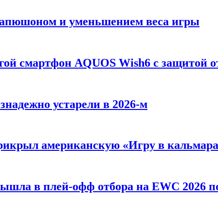
 Капюшоном и уменьшением веса игры
огой смартфон AQUOS Wish6 с защитой о
езнадежно устарели в 2026-м
 прикрыл американскую «Игру в кальмар
вышла в плей-офф отбора на EWC 2026 п