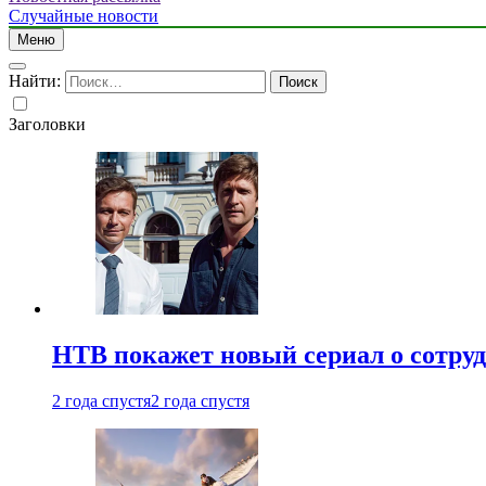
Случайные новости
Меню
Найти:
Заголовки
НТВ покажет новый сериал о сотру
2 года спустя
2 года спустя