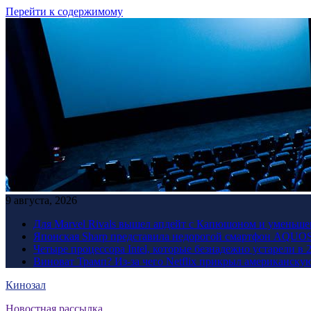
Перейти к содержимому
9 августа, 2026
Для Marvel Rivals вышел апдейт с Капюшоном и уменьше
Японская Sharp представила недорогой смартфон AQUOS 
Четыре процессора Intel, которые безнадежно устарели в 
Виноват Трамп? Из-за чего Netflix прикрыл американску
Кинозал
Новостная рассылка