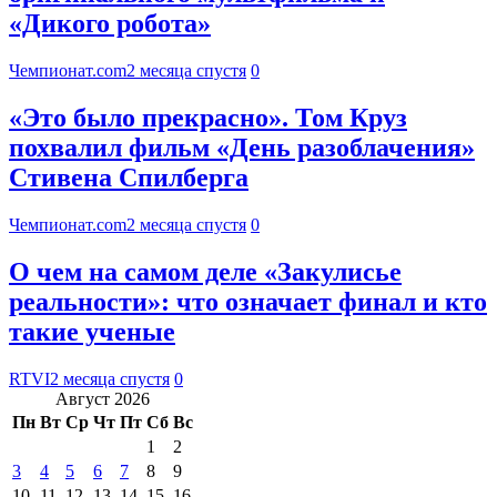
«Дикого робота»
Чемпионат.com
2 месяца спустя
0
«Это было прекрасно». Том Круз
похвалил фильм «День разоблачения»
Стивена Спилберга
Чемпионат.com
2 месяца спустя
0
О чем на самом деле «Закулисье
реальности»: что означает финал и кто
такие ученые
RTVI
2 месяца спустя
0
Август 2026
Пн
Вт
Ср
Чт
Пт
Сб
Вс
1
2
3
4
5
6
7
8
9
10
11
12
13
14
15
16