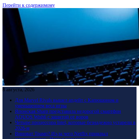
Перейти к содержимому
8 августа, 2026
Для Marvel Rivals вышел апдейт с Капюшоном и
уменьшением веса игры
Японская Sharp представила недорогой смартфон
AQUOS Wish6 с защитой от воров
Четыре процессора Intel, которые безнадежно устарели в
2026-м
Виноват Трамп? Из-за чего Netflix прикрыл