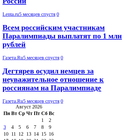
России
Lenta.ru
5 месяцев спустя
0
Всем российским участникам
Паралимпиады выплатят по 1 млн
рублей
Газета.Ru
5 месяцев спустя
0
Дегтярев осудил немцев за
неуважительное отношение к
россиянам на Паралимпиаде
Газета.Ru
5 месяцев спустя
0
Август 2026
Пн
Вт
Ср
Чт
Пт
Сб
Вс
1
2
3
4
5
6
7
8
9
10
11
12
13
14
15
16