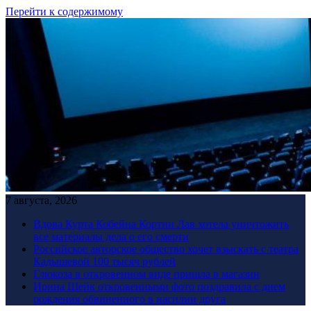
Перейти к содержимому
7 августа, 2026
Вдова Курта Кобейна Кортни Лав хотела уничтожить
все материалы дела о его смерти
Российское авторское общество хочет взыскать с театра
Кадышевой 100 тысяч рублей
Глюкоза в откровенном виде пришла в магазин
Ирина Шейк откровенными фото поздравила с днем
рождения обвиненного в насилии друга