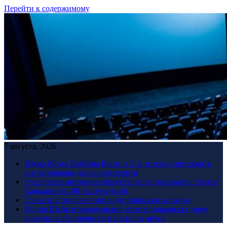
Перейти к содержимому
7 августа, 2026
Вдова Курта Кобейна Кортни Лав хотела уничтожить
все материалы дела о его смерти
Российское авторское общество хочет взыскать с театра
Кадышевой 100 тысяч рублей
Глюкоза в откровенном виде пришла в магазин
Ирина Шейк откровенными фото поздравила с днем
рождения обвиненного в насилии друга