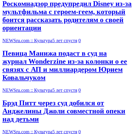
Роскомнадзор предупредил Disney из-за
мультфильма c героем-геем, который
боится рассказать родителям о своей
ориентации
NEWSru.com :: Культура
5 лет спустя
0
Певица Манижа подаст в суд на
журнал Wonderzine из-за колонки о ее
связях с АП и миллиардером Юрием
Ковальчуком
NEWSru.com :: Культура
5 лет спустя
0
Брэд Питт через суд добился от
Анджелины Джоли совместной опеки
над детьми
NEWSru.com :: Культура
5 лет спустя
0