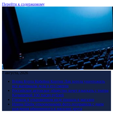
Перейти к содержимому
7 августа, 2026
Вдова Курта Кобейна Кортни Лав хотела уничтожить
все материалы дела о его смерти
Российское авторское общество хочет взыскать с театра
Кадышевой 100 тысяч рублей
Глюкоза в откровенном виде пришла в магазин
Ирина Шейк откровенными фото поздравила с днем
рождения обвиненного в насилии друга