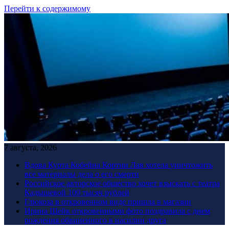
Перейти к содержимому
7 августа, 2026
Вдова Курта Кобейна Кортни Лав хотела уничтожить
все материалы дела о его смерти
Российское авторское общество хочет взыскать с театра
Кадышевой 100 тысяч рублей
Глюкоза в откровенном виде пришла в магазин
Ирина Шейк откровенными фото поздравила с днем
рождения обвиненного в насилии друга