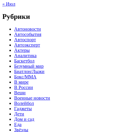
« Июл
Рубрики
Автоновости
Автособытия
Автоспорт
Автоэксперт
Актеры
Аналитика
Баскетбол
Безумный мир
Биатлон/Лыжи
Бокс/MMA
В мире
В России
Вещи
Военные новости
Волейбол
Гаджеты
Дети
Дом и сад
Еда
Звёзды