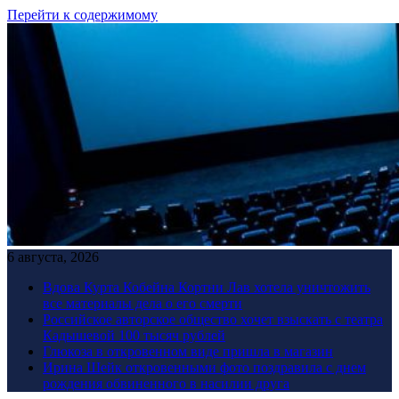
Перейти к содержимому
6 августа, 2026
Вдова Курта Кобейна Кортни Лав хотела уничтожить
все материалы дела о его смерти
Российское авторское общество хочет взыскать с театра
Кадышевой 100 тысяч рублей
Глюкоза в откровенном виде пришла в магазин
Ирина Шейк откровенными фото поздравила с днем
рождения обвиненного в насилии друга