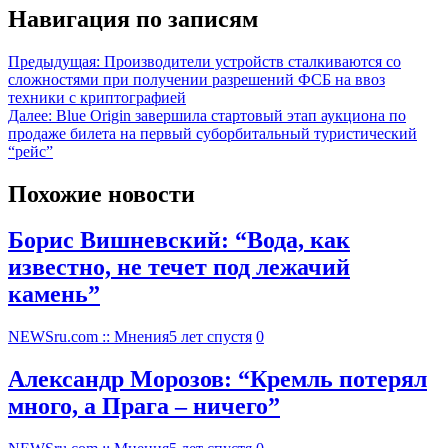
Навигация по записям
Предыдущая:
Производители устройств сталкиваются со
сложностями при получении разрешений ФСБ на ввоз
техники с криптографией
Далее:
Blue Origin завершила стартовый этап аукциона по
продаже билета на первый суборбитальный туристический
“рейс”
Похожие новости
Борис Вишневский: “Вода, как
известно, не течет под лежачий
камень”
NEWSru.com :: Мнения
5 лет спустя
0
Александр Морозов: “Кремль потерял
много, а Прага – ничего”