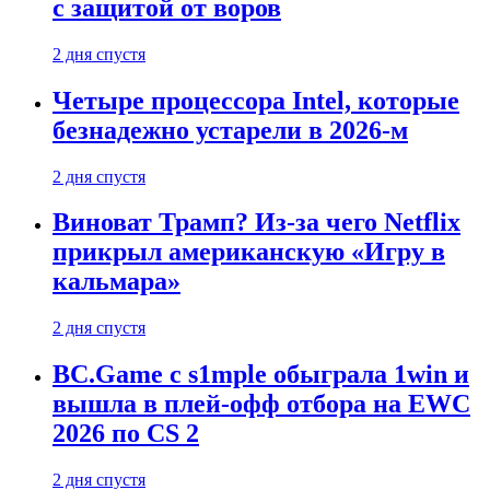
с защитой от воров
2 дня спустя
Четыре процессора Intel, которые
безнадежно устарели в 2026-м
2 дня спустя
Виноват Трамп? Из-за чего Netflix
прикрыл американскую «Игру в
кальмара»
2 дня спустя
BC.Game с s1mple обыграла 1win и
вышла в плей-офф отбора на EWC
2026 по CS 2
2 дня спустя