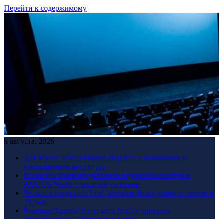
Перейти к содержимому
9 августа, 2026
Для Marvel Rivals вышел апдейт с Капюшоном и
уменьшением веса игры
Японская Sharp представила недорогой смартфон
AQUOS Wish6 с защитой от воров
Четыре процессора Intel, которые безнадежно устарели в
2026-м
Виноват Трамп? Из-за чего Netflix прикрыл