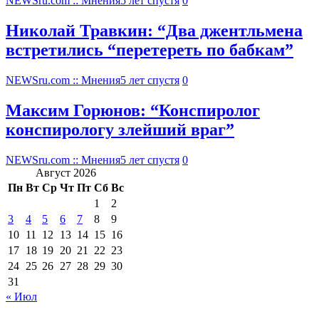
NEWSru.com :: Мнения
5 лет спустя
0
Николай Травкин: “Два джентльмена
встретились “перетереть по бабкам”
NEWSru.com :: Мнения
5 лет спустя
0
Максим Горюнов: “Конспиролог
конспирологу злейший враг”
NEWSru.com :: Мнения
5 лет спустя
0
Август 2026
Пн
Вт
Ср
Чт
Пт
Сб
Вс
1
2
3
4
5
6
7
8
9
10
11
12
13
14
15
16
17
18
19
20
21
22
23
24
25
26
27
28
29
30
31
« Июл