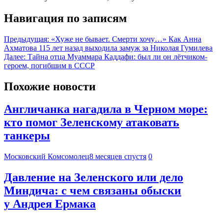
Навигация по записям
Предыдущая:
«Хуже не бывает. Смерти хочу…» Как Анна
Ахматова 115 лет назад выходила замуж за Николая Гумилева
Далее:
Тайна отца Муаммара Каддафи: был ли он лётчиком-
героем, погибшим в СССР
Похожие новости
Англичанка нагадила в Черном море:
кто помог Зеленскому атаковать
танкеры
Московский Комсомолец
8 месяцев спустя
0
Давление на Зеленского или дело
Миндича: с чем связаны обыски
у Андрея Ермака