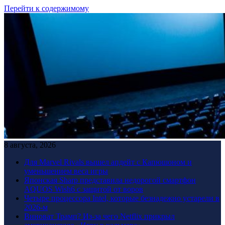
Перейти к содержимому
8 августа, 2026
Для Marvel Rivals вышел апдейт с Капюшоном и
уменьшением веса игры
Японская Sharp представила недорогой смартфон
AQUOS Wish6 с защитой от воров
Четыре процессора Intel, которые безнадежно устарели в
2026-м
Виноват Трамп? Из-за чего Netflix прикрыл