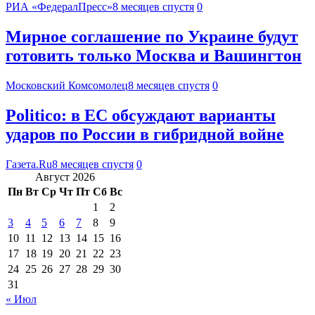
РИА «ФедералПресс»
8 месяцев спустя
0
Мирное соглашение по Украине будут
готовить только Москва и Вашингтон
Московский Комсомолец
8 месяцев спустя
0
Politico: в ЕС обсуждают варианты
ударов по России в гибридной войне
Газета.Ru
8 месяцев спустя
0
Август 2026
Пн
Вт
Ср
Чт
Пт
Сб
Вс
1
2
3
4
5
6
7
8
9
10
11
12
13
14
15
16
17
18
19
20
21
22
23
24
25
26
27
28
29
30
31
« Июл