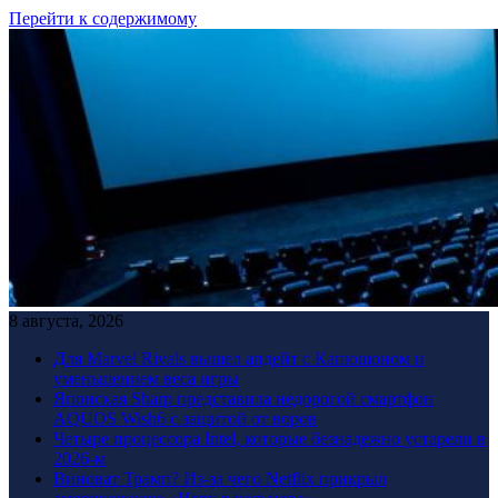
Перейти к содержимому
8 августа, 2026
Для Marvel Rivals вышел апдейт с Капюшоном и
уменьшением веса игры
Японская Sharp представила недорогой смартфон
AQUOS Wish6 с защитой от воров
Четыре процессора Intel, которые безнадежно устарели в
2026-м
Виноват Трамп? Из-за чего Netflix прикрыл