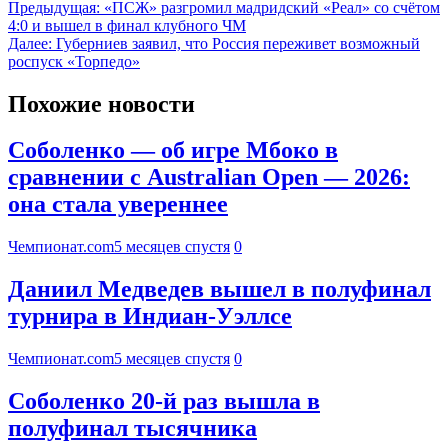
Предыдущая:
«ПСЖ» разгромил мадридский «Реал» со счётом
4:0 и вышел в финал клубного ЧМ
Далее:
Губерниев заявил, что Россия переживет возможный
роспуск «Торпедо»
Похожие новости
Соболенко — об игре Мбоко в
сравнении с Australian Open — 2026:
она стала увереннее
Чемпионат.com
5 месяцев спустя
0
Даниил Медведев вышел в полуфинал
турнира в Индиан-Уэллсе
Чемпионат.com
5 месяцев спустя
0
Соболенко 20-й раз вышла в
полуфинал тысячника