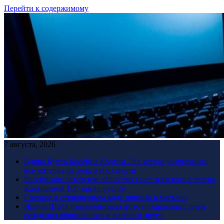
Перейти к содержимому
7 августа, 2026
Вдова Курта Кобейна Кортни Лав хотела уничтожить
все материалы дела о его смерти
Российское авторское общество хочет взыскать с театра
Кадышевой 100 тысяч рублей
Глюкоза в откровенном виде пришла в магазин
Ирина Шейк откровенными фото поздравила с днем
рождения обвиненного в насилии друга