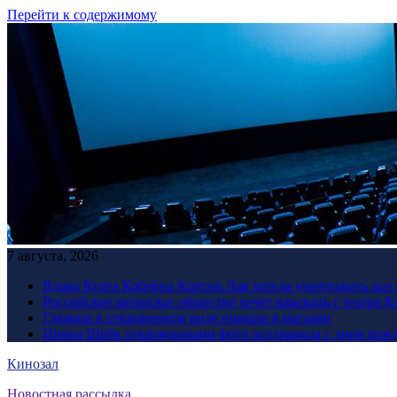
Перейти к содержимому
7 августа, 2026
Вдова Курта Кобейна Кортни Лав хотела уничтожить все 
Российское авторское общество хочет взыскать с театра 
Глюкоза в откровенном виде пришла в магазин
Ирина Шейк откровенными фото поздравила с днем рожд
Кинозал
Новостная рассылка