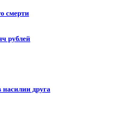
го смерти
яч рублей
 насилии друга