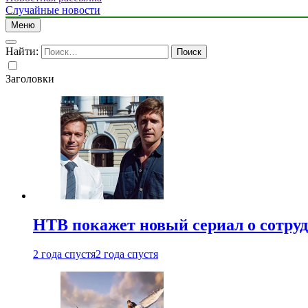
Случайные новости
Меню
Найти:
Заголовки
НТВ покажет новый сериал о сотру
2 года спустя
2 года спустя