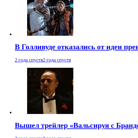
В Голливуде отказались от идеи пр
2 года спустя
2 года спустя
Вышел трейлер «Вальсируя с Бранд