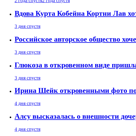
2 года спустя
2 года спустя
Вдова Курта Кобейна Кортни Лав хо
3 дня спустя
Российское авторское общество хоч
3 дня спустя
Глюкоза в откровенном виде пришла
3 дня спустя
Ирина Шейк откровенными фото поз
4 дня спустя
Алсу высказалась о внешности доче
4 дня спустя