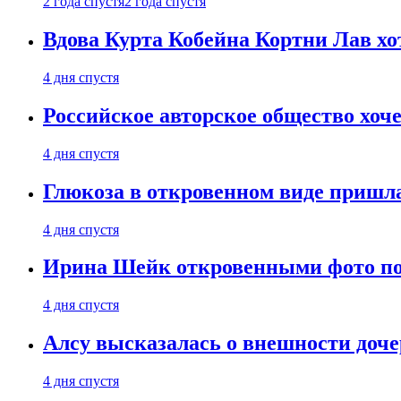
2 года спустя
2 года спустя
Вдова Курта Кобейна Кортни Лав хо
4 дня спустя
Российское авторское общество хоч
4 дня спустя
Глюкоза в откровенном виде пришла
4 дня спустя
Ирина Шейк откровенными фото поз
4 дня спустя
Алсу высказалась о внешности доче
4 дня спустя