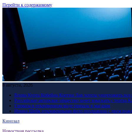
Перейти к содержимому
8 августа, 2026
Вдова Курта Кобейна Кортни Лав хотела уничтожить все 
Российское авторское общество хочет взыскать с театра 
Глюкоза в откровенном виде пришла в магазин
Ирина Шейк откровенными фото поздравила с днем рожд
Кинозал
Новостная рассылка