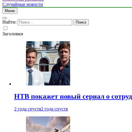
Случайные новости
Меню
Найти:
Заголовки
НТВ покажет новый сериал о сотру
2 года спустя
2 года спустя