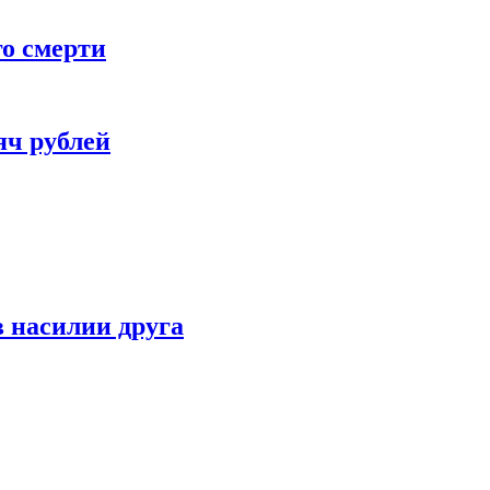
го смерти
яч рублей
 насилии друга