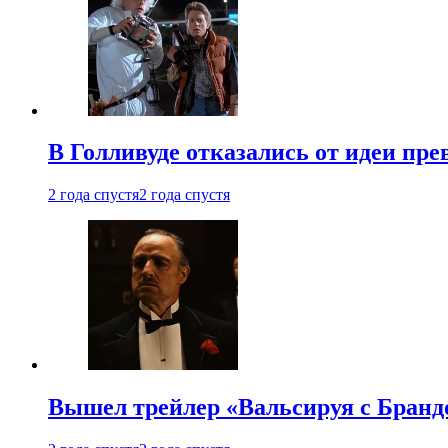
В Голливуде отказались от идеи пр
2 года спустя
2 года спустя
Вышел трейлер «Вальсируя с Бранд