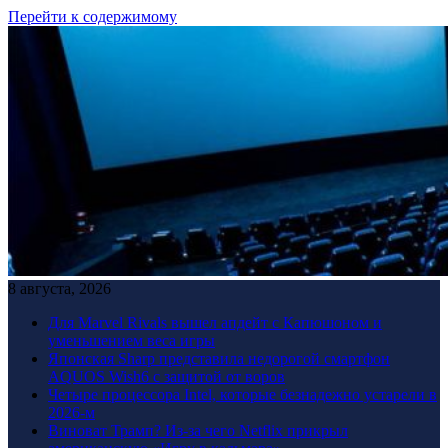
Перейти к содержимому
8 августа, 2026
Для Marvel Rivals вышел апдейт с Капюшоном и
уменьшением веса игры
Японская Sharp представила недорогой смартфон
AQUOS Wish6 с защитой от воров
Четыре процессора Intel, которые безнадежно устарели в
2026-м
Виноват Трамп? Из-за чего Netflix прикрыл