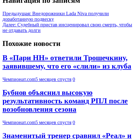
Навигация по записям
Предыдущая:
Внедорожники Lada Niva получили
доработанную подвеску
Далее:
Судебный пристав инсценировал свою смерть, чтобы
не отдавать долги
Похожие новости
В «Пари НН» ответили Трошечкину,
заявившему, что его «слили» из клуба
Чемпионат.com
5 месяцев спустя
0
Бубнов объяснил высокую
результативность команд РПЛ после
возобновления сезона
Чемпионат.com
5 месяцев спустя
0
Знаменитый тренер сравнил «Реал» и