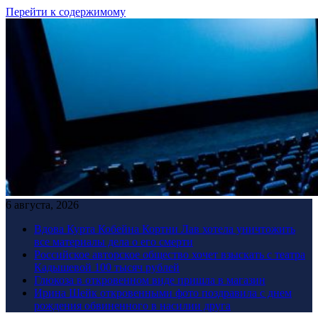
Перейти к содержимому
6 августа, 2026
Вдова Курта Кобейна Кортни Лав хотела уничтожить
все материалы дела о его смерти
Российское авторское общество хочет взыскать с театра
Кадышевой 100 тысяч рублей
Глюкоза в откровенном виде пришла в магазин
Ирина Шейк откровенными фото поздравила с днем
рождения обвиненного в насилии друга