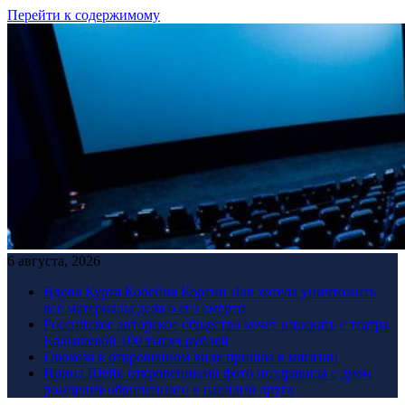
Перейти к содержимому
6 августа, 2026
Вдова Курта Кобейна Кортни Лав хотела уничтожить
все материалы дела о его смерти
Российское авторское общество хочет взыскать с театра
Кадышевой 100 тысяч рублей
Глюкоза в откровенном виде пришла в магазин
Ирина Шейк откровенными фото поздравила с днем
рождения обвиненного в насилии друга