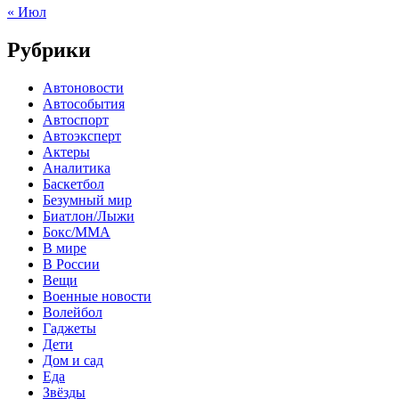
« Июл
Рубрики
Автоновости
Автособытия
Автоспорт
Автоэксперт
Актеры
Аналитика
Баскетбол
Безумный мир
Биатлон/Лыжи
Бокс/MMA
В мире
В России
Вещи
Военные новости
Волейбол
Гаджеты
Дети
Дом и сад
Еда
Звёзды