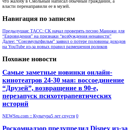
что жалобу в Смольный написал обычный гражданин, а
власти перенаправили ее в музей.
Навигация по записям
Предыдущая:
ТАСС: СК начал проверять песню Манижи для
“Евровидения” на признаки “возбуждения ненависти”
Далее:
“Союзмультфильм” заявил о потере половины доходов
на YouTube из-за новых правил размещения роликов
Похожие новости
Самые заметные новинки онлайн-
кинотеатров 24-30 мая: воссоединение
“Друзей”, возвращение в 90-е,
перезапуск психотерапевтических
историй
NEWSru.com :: Культура
5 лет спустя
0
Роскомнадзор предупредил Disney из-за