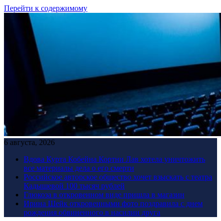
Перейти к содержимому
6 августа, 2026
Вдова Курта Кобейна Кортни Лав хотела уничтожить
все материалы дела о его смерти
Российское авторское общество хочет взыскать с театра
Кадышевой 100 тысяч рублей
Глюкоза в откровенном виде пришла в магазин
Ирина Шейк откровенными фото поздравила с днем
рождения обвиненного в насилии друга