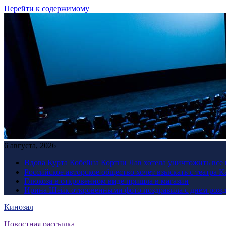
Перейти к содержимому
6 августа, 2026
Вдова Курта Кобейна Кортни Лав хотела уничтожить все 
Российское авторское общество хочет взыскать с театра 
Глюкоза в откровенном виде пришла в магазин
Ирина Шейк откровенными фото поздравила с днем рожд
Кинозал
Новостная рассылка