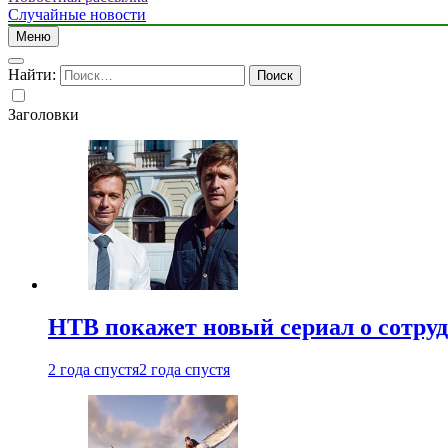
Случайные новости
Меню
Найти:
Заголовки
НТВ покажет новый сериал о сотру
2 года спустя
2 года спустя