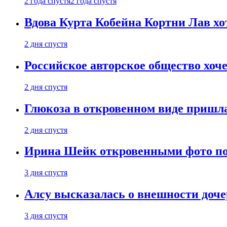
2 года спустя
2 года спустя
Вдова Курта Кобейна Кортни Лав хо
2 дня спустя
Российское авторское общество хоч
2 дня спустя
Глюкоза в откровенном виде пришла
2 дня спустя
Ирина Шейк откровенными фото поз
3 дня спустя
Алсу высказалась о внешности доче
3 дня спустя