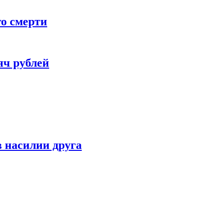
го смерти
яч рублей
 насилии друга