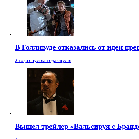
В Голливуде отказались от идеи пр
2 года спустя
2 года спустя
Вышел трейлер «Вальсируя с Бранд