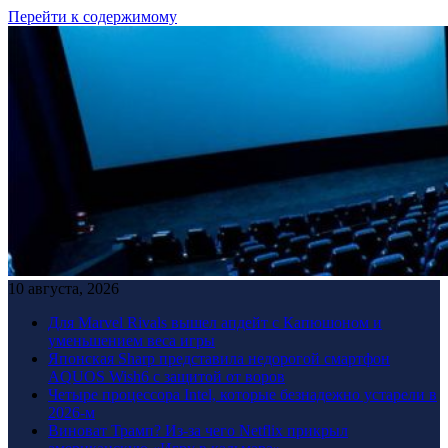
Перейти к содержимому
10 августа, 2026
Для Marvel Rivals вышел апдейт с Капюшоном и
уменьшением веса игры
Японская Sharp представила недорогой смартфон
AQUOS Wish6 с защитой от воров
Четыре процессора Intel, которые безнадежно устарели в
2026-м
Виноват Трамп? Из-за чего Netflix прикрыл