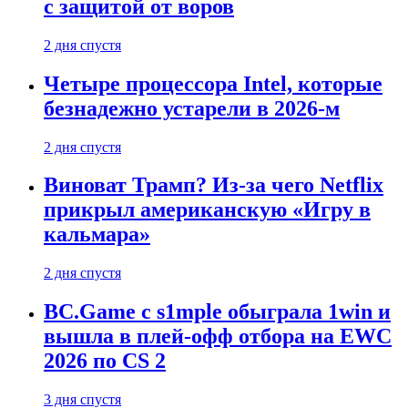
с защитой от воров
2 дня спустя
Четыре процессора Intel, которые
безнадежно устарели в 2026-м
2 дня спустя
Виноват Трамп? Из-за чего Netflix
прикрыл американскую «Игру в
кальмара»
2 дня спустя
BC.Game с s1mple обыграла 1win и
вышла в плей-офф отбора на EWC
2026 по CS 2
3 дня спустя