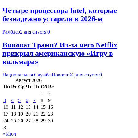
Четыре процессора Intel, которые
безнадежно устарели в 2026-м
Рамблер
2 дня спустя
0
Виноват Трамп? Из-за чего Netflix
прикрыл американскую «Игру в
кальмара»
Национальная Служба Новостей
2 дня спустя
0
Август 2026
Пн
Вт
Ср
Чт
Пт
Сб
Вс
1
2
3
4
5
6
7
8
9
10
11
12
13
14
15
16
17
18
19
20
21
22
23
24
25
26
27
28
29
30
31
« Июл