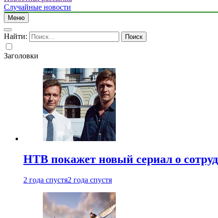
Случайные новости
Меню
Найти:
Заголовки
НТВ покажет новый сериал о сотру
2 года спустя
2 года спустя