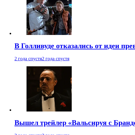
В Голливуде отказались от идеи пр
2 года спустя
2 года спустя
Вышел трейлер «Вальсируя с Бранд