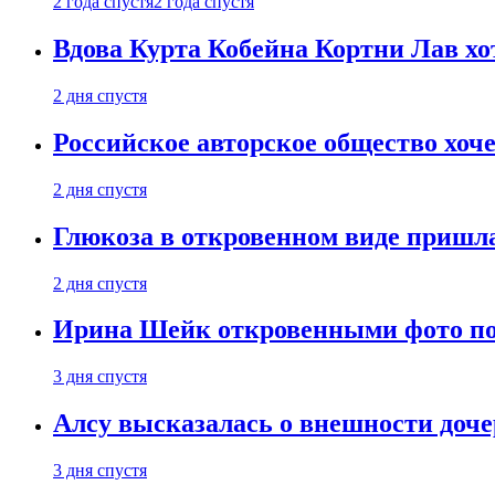
2 года спустя
2 года спустя
Вдова Курта Кобейна Кортни Лав хо
2 дня спустя
Российское авторское общество хоч
2 дня спустя
Глюкоза в откровенном виде пришла
2 дня спустя
Ирина Шейк откровенными фото поз
3 дня спустя
Алсу высказалась о внешности доче
3 дня спустя