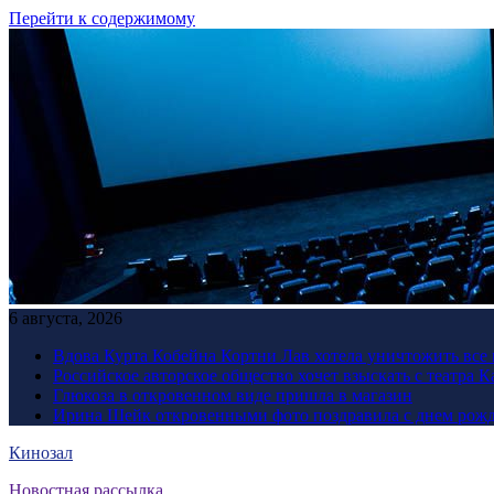
Перейти к содержимому
6 августа, 2026
Вдова Курта Кобейна Кортни Лав хотела уничтожить все 
Российское авторское общество хочет взыскать с театра 
Глюкоза в откровенном виде пришла в магазин
Ирина Шейк откровенными фото поздравила с днем рожд
Кинозал
Новостная рассылка