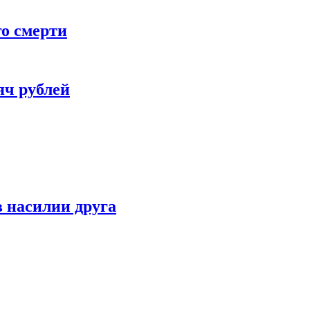
го смерти
яч рублей
 насилии друга